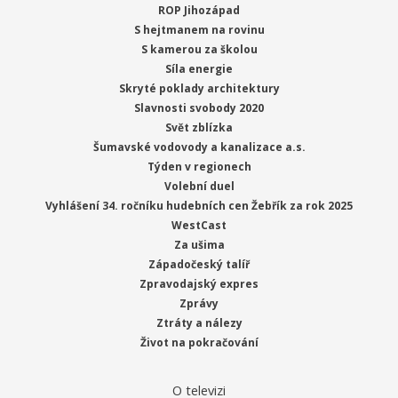
ROP Jihozápad
S hejtmanem na rovinu
S kamerou za školou
Síla energie
Skryté poklady architektury
Slavnosti svobody 2020
Svět zblízka
Šumavské vodovody a kanalizace a.s.
Týden v regionech
Volební duel
Vyhlášení 34. ročníku hudebních cen Žebřík za rok 2025
WestCast
Za ušima
Západočeský talíř
Zpravodajský expres
Zprávy
Ztráty a nálezy
Život na pokračování
O televizi