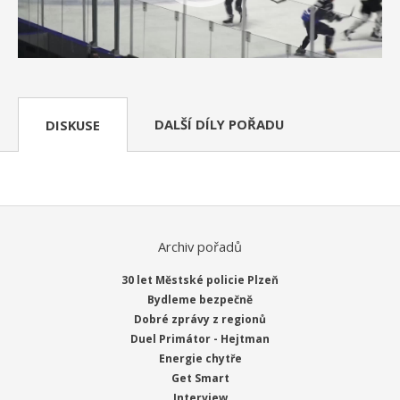
DALŠÍ DÍLY POŘADU
DISKUSE
Archiv pořadů
30 let Městské policie Plzeň
Bydleme bezpečně
Dobré zprávy z regionů
Duel Primátor - Hejtman
Energie chytře
Get Smart
Interview