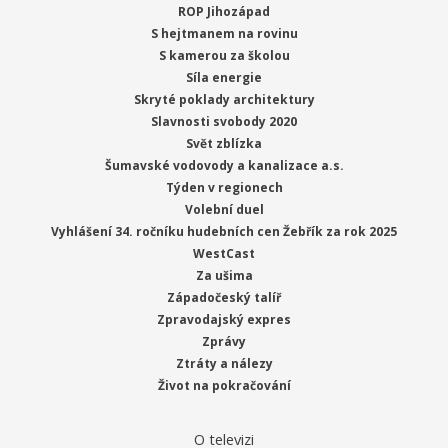
ROP Jihozápad
S hejtmanem na rovinu
S kamerou za školou
Síla energie
Skryté poklady architektury
Slavnosti svobody 2020
Svět zblízka
Šumavské vodovody a kanalizace a.s.
Týden v regionech
Volební duel
Vyhlášení 34. ročníku hudebních cen Žebřík za rok 2025
WestCast
Za ušima
Západočeský talíř
Zpravodajský expres
Zprávy
Ztráty a nálezy
Život na pokračování
O televizi