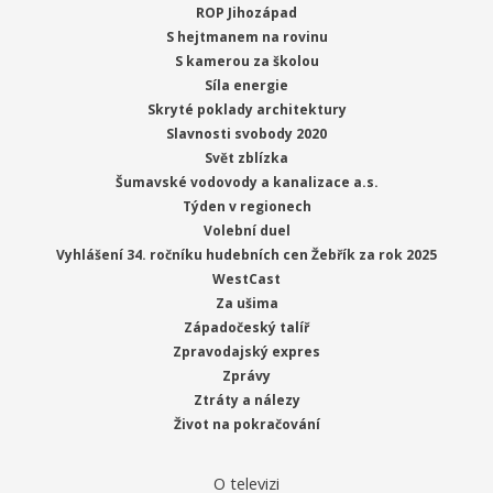
ROP Jihozápad
S hejtmanem na rovinu
S kamerou za školou
Síla energie
Skryté poklady architektury
Slavnosti svobody 2020
Svět zblízka
Šumavské vodovody a kanalizace a.s.
Týden v regionech
Volební duel
Vyhlášení 34. ročníku hudebních cen Žebřík za rok 2025
WestCast
Za ušima
Západočeský talíř
Zpravodajský expres
Zprávy
Ztráty a nálezy
Život na pokračování
O televizi