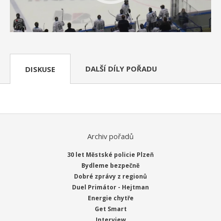
DALŠÍ DÍLY POŘADU
DISKUSE
Archiv pořadů
30 let Městské policie Plzeň
Bydleme bezpečně
Dobré zprávy z regionů
Duel Primátor - Hejtman
Energie chytře
Get Smart
Interview