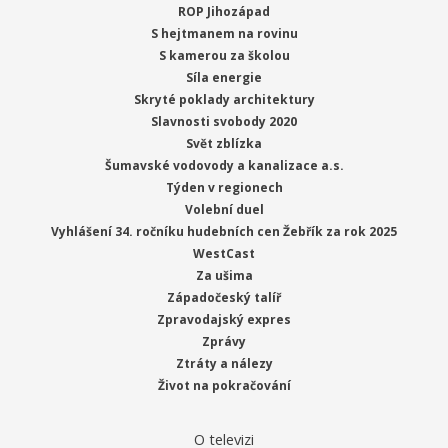
ROP Jihozápad
S hejtmanem na rovinu
S kamerou za školou
Síla energie
Skryté poklady architektury
Slavnosti svobody 2020
Svět zblízka
Šumavské vodovody a kanalizace a.s.
Týden v regionech
Volební duel
Vyhlášení 34. ročníku hudebních cen Žebřík za rok 2025
WestCast
Za ušima
Západočeský talíř
Zpravodajský expres
Zprávy
Ztráty a nálezy
Život na pokračování
O televizi