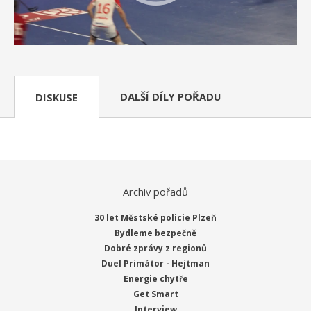
DALŠÍ DÍLY POŘADU
DISKUSE
Archiv pořadů
30 let Městské policie Plzeň
Bydleme bezpečně
Dobré zprávy z regionů
Duel Primátor - Hejtman
Energie chytře
Get Smart
Interview