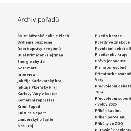
Archiv pořadů
30 let Městské policie Plzeň
Plzeň v kostce
Bydleme bezpečně
Pořady ve znakové 
Dobré zprávy z regionů
Povolební debata l
Plzeňského kraje
Duel Primátor - Hejtman
Právo jednoduše
Energie chytře
Primátor osobně!
Get Smart
Primátorka osobně 
Interview
Vary
Jak žije Karlovarský kraj
Předvolební debata
Jak žije Plzeňský kraj
2024
Karlovy Vary v kostce
Předvolební superd
Komerční reportáže
- Volby 2025
Krimi Západ
Příběh kaolinu
Kultura a sport
Příběh porcelánu
Limberskýho šajtle
Příběhy ze ZOO
Náš kraj
Putování v regione