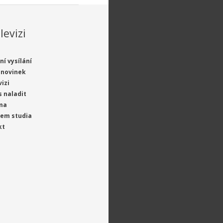
levizi
ní vysílání
 novinek
vizi
s naladit
ma
jem studia
kt