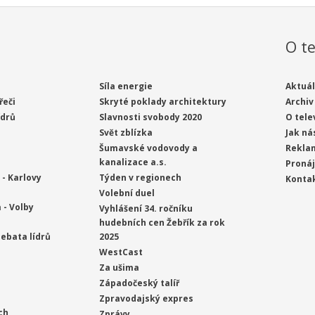
O te
Síla energie
Aktuál
řeči
Skryté poklady architektury
Archiv
ídrů
Slavnosti svobody 2020
O tele
Svět zblízka
Jak ná
Šumavské vodovody a
Rekla
kanalizace a.s.
Proná
- Karlovy
Týden v regionech
Konta
Volební duel
 - Volby
Vyhlášení 34. ročníku
hudebních cen Žebřík za rok
ebata lídrů
2025
WestCast
Za ušima
Západočeský talíř
Zpravodajský expres
ch
Zprávy