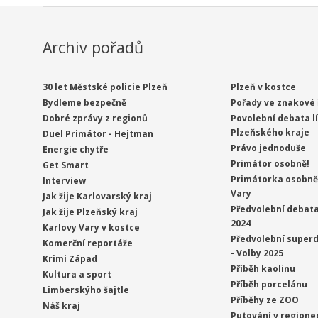
Archiv pořadů
30 let Městské policie Plzeň
Plzeň v kostce
Bydleme bezpečně
Pořady ve znakové 
Dobré zprávy z regionů
Povolební debata l
Plzeňského kraje
Duel Primátor - Hejtman
Právo jednoduše
Energie chytře
Primátor osobně!
Get Smart
Primátorka osobně 
Interview
Vary
Jak žije Karlovarský kraj
Předvolební debata
Jak žije Plzeňský kraj
2024
Karlovy Vary v kostce
Předvolební superd
Komerční reportáže
- Volby 2025
Krimi Západ
Příběh kaolinu
Kultura a sport
Příběh porcelánu
Limberskýho šajtle
Příběhy ze ZOO
Náš kraj
Putování v regione