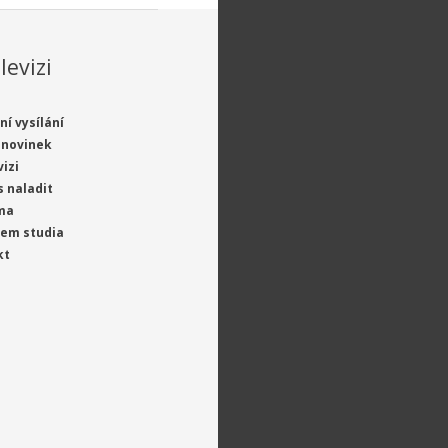
levizi
ní vysílání
 novinek
vizi
s naladit
ma
jem studia
kt