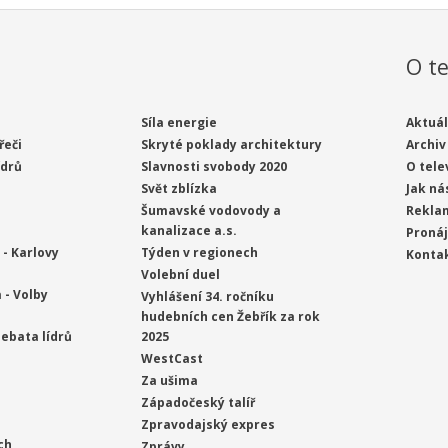
O te
Síla energie
Aktuál
řeči
Skryté poklady architektury
Archiv
ídrů
Slavnosti svobody 2020
O tele
Svět zblízka
Jak ná
Šumavské vodovody a
Rekla
kanalizace a.s.
Proná
- Karlovy
Týden v regionech
Konta
Volební duel
 - Volby
Vyhlášení 34. ročníku
hudebních cen Žebřík za rok
ebata lídrů
2025
WestCast
Za ušima
Západočeský talíř
Zpravodajský expres
ch
Zprávy