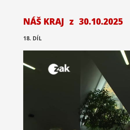
NÁŠ KRAJ
z
30.10.2025
18. DÍL