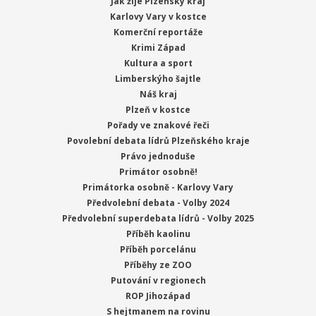
Jak žije Plzeňský kraj
Karlovy Vary v kostce
Komerční reportáže
Krimi Západ
Kultura a sport
Limberskýho šajtle
Náš kraj
Plzeň v kostce
Pořady ve znakové řeči
Povolební debata lídrů Plzeňského kraje
Právo jednoduše
Primátor osobně!
Primátorka osobně - Karlovy Vary
Předvolební debata - Volby 2024
Předvolební superdebata lídrů - Volby 2025
Příběh kaolinu
Příběh porcelánu
Příběhy ze ZOO
Putování v regionech
ROP Jihozápad
S hejtmanem na rovinu