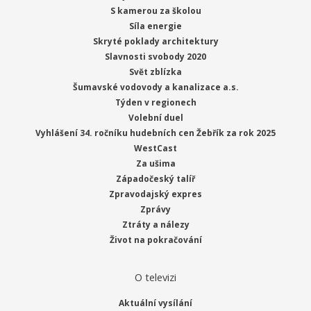
S kamerou za školou
Síla energie
Skryté poklady architektury
Slavnosti svobody 2020
Svět zblízka
Šumavské vodovody a kanalizace a.s.
Týden v regionech
Volební duel
Vyhlášení 34. ročníku hudebních cen Žebřík za rok 2025
WestCast
Za ušima
Západočeský talíř
Zpravodajský expres
Zprávy
Ztráty a nálezy
Život na pokračování
O televizi
Aktuální vysílání