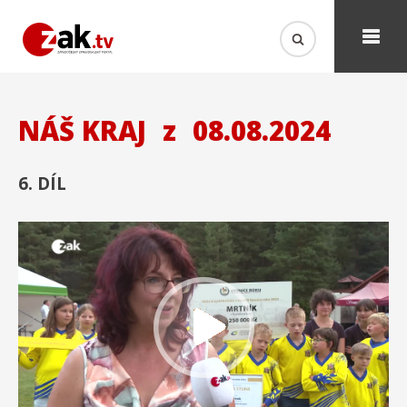
NÁŠ KRAJ
z
08.08.2024
6. DÍL