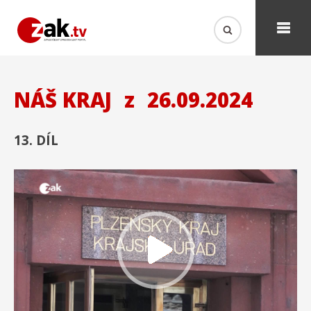
NÁŠ KRAJ
z
26.09.2024
13. DÍL