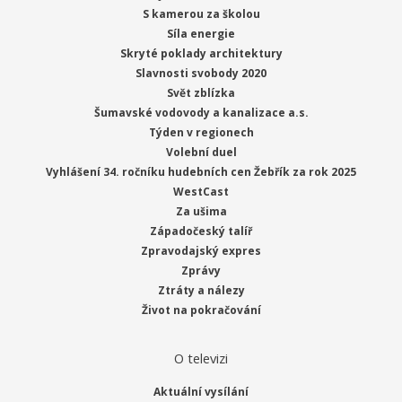
S kamerou za školou
Síla energie
Skryté poklady architektury
Slavnosti svobody 2020
Svět zblízka
Šumavské vodovody a kanalizace a.s.
Týden v regionech
Volební duel
Vyhlášení 34. ročníku hudebních cen Žebřík za rok 2025
WestCast
Za ušima
Západočeský talíř
Zpravodajský expres
Zprávy
Ztráty a nálezy
Život na pokračování
O televizi
Aktuální vysílání