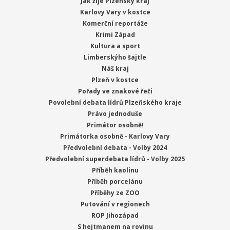
Jak žije Plzeňský kraj
Karlovy Vary v kostce
Komerční reportáže
Krimi Západ
Kultura a sport
Limberskýho šajtle
Náš kraj
Plzeň v kostce
Pořady ve znakové řeči
Povolební debata lídrů Plzeňského kraje
Právo jednoduše
Primátor osobně!
Primátorka osobně - Karlovy Vary
Předvolební debata - Volby 2024
Předvolební superdebata lídrů - Volby 2025
Příběh kaolinu
Příběh porcelánu
Příběhy ze ZOO
Putování v regionech
ROP Jihozápad
S hejtmanem na rovinu