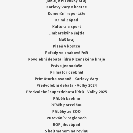
Jak žije Plzeňský kraj
Karlovy Vary v kostce
Komerční reportáže
Krimi Západ
Kultura a sport
Limberskýho šajtle
Náš kraj
Plzeň v kostce
Pořady ve znakové řeči
Povolební debata lídrů Plzeňského kraje
Právo jednoduše
Primátor osobně!
Primátorka osobně - Karlovy Vary
Předvolební debata - Volby 2024
Předvolební superdebata lídrů - Volby 2025
Příběh kaolinu
Příběh porcelánu
Příběhy ze ZOO
Putování v regionech
ROP Jihozápad
S hejtmanem na rovinu