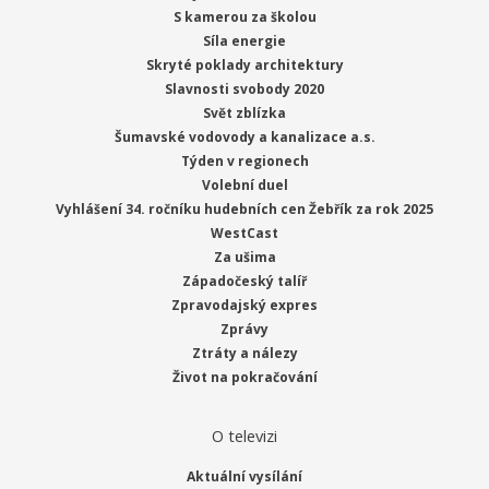
S kamerou za školou
Síla energie
Skryté poklady architektury
Slavnosti svobody 2020
Svět zblízka
Šumavské vodovody a kanalizace a.s.
Týden v regionech
Volební duel
Vyhlášení 34. ročníku hudebních cen Žebřík za rok 2025
WestCast
Za ušima
Západočeský talíř
Zpravodajský expres
Zprávy
Ztráty a nálezy
Život na pokračování
O televizi
Aktuální vysílání