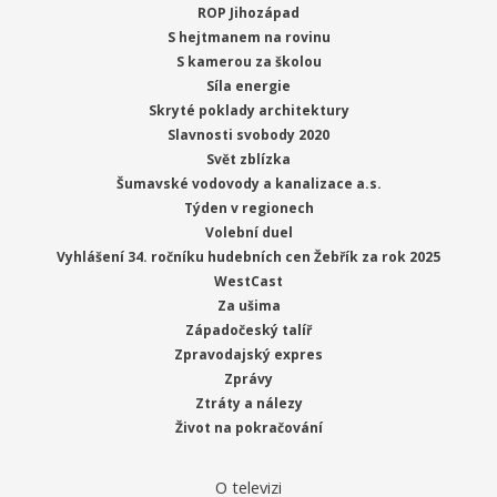
ROP Jihozápad
S hejtmanem na rovinu
S kamerou za školou
Síla energie
Skryté poklady architektury
Slavnosti svobody 2020
Svět zblízka
Šumavské vodovody a kanalizace a.s.
Týden v regionech
Volební duel
Vyhlášení 34. ročníku hudebních cen Žebřík za rok 2025
WestCast
Za ušima
Západočeský talíř
Zpravodajský expres
Zprávy
Ztráty a nálezy
Život na pokračování
O televizi