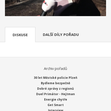
DALŠÍ DÍLY POŘADU
DISKUSE
Archiv pořadů
30 let Městské policie Plzeň
Bydleme bezpečně
Dobré zprávy z regionů
Duel Primátor - Hejtman
Energie chytře
Get Smart
Interview