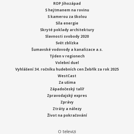
ROP Jihozápad
S hejtmanem na rovinu
S kamerou za školou
Síla energie
Skryté poklady architektury
Slavnosti svobody 2020
Svět zblízka
Šumavské vodovody a kanalizace a.s.
Týden v regionech
Volební duel
Vyhlášení 34. ročníku hudebních cen Žebřík za rok 2025
WestCast
Za ušima
Západočeský talíř
Zpravodajský expres
Zprávy
Ztráty a nálezy
Život na pokračování
O televizi