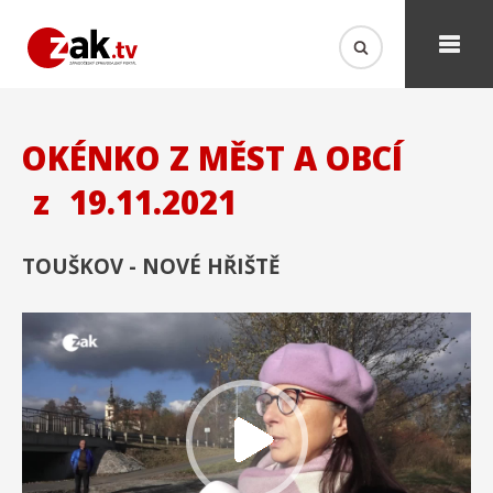
OKÉNKO Z MĚST A OBCÍ
z
19.11.2021
TOUŠKOV - NOVÉ HŘIŠTĚ