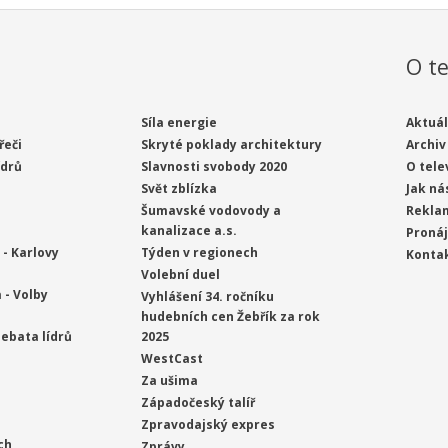
O te
Síla energie
Aktuál
řeči
Skryté poklady architektury
Archiv
ídrů
Slavnosti svobody 2020
O tele
Svět zblízka
Jak ná
Šumavské vodovody a
Rekla
kanalizace a.s.
Proná
- Karlovy
Týden v regionech
Konta
Volební duel
 - Volby
Vyhlášení 34. ročníku
hudebních cen Žebřík za rok
ebata lídrů
2025
WestCast
Za ušima
Západočeský talíř
Zpravodajský expres
ch
Zprávy