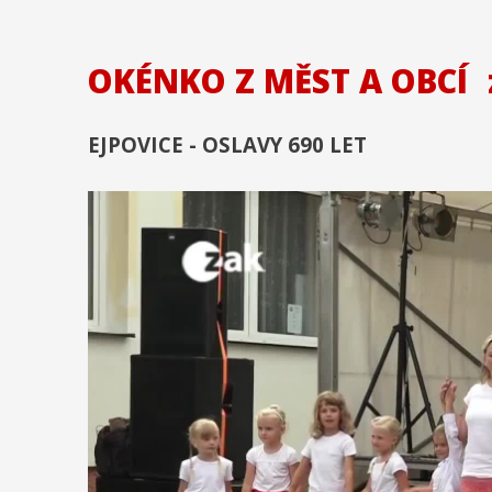
OKÉNKO Z MĚST A OBCÍ
EJPOVICE - OSLAVY 690 LET