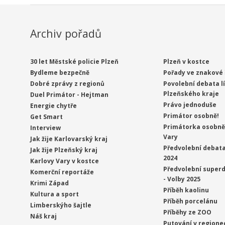
Archiv pořadů
30 let Městské policie Plzeň
Plzeň v kostce
Bydleme bezpečně
Pořady ve znakové 
Dobré zprávy z regionů
Povolební debata l
Plzeňského kraje
Duel Primátor - Hejtman
Právo jednoduše
Energie chytře
Primátor osobně!
Get Smart
Primátorka osobně 
Interview
Vary
Jak žije Karlovarský kraj
Předvolební debata
Jak žije Plzeňský kraj
2024
Karlovy Vary v kostce
Předvolební superd
Komerční reportáže
- Volby 2025
Krimi Západ
Příběh kaolinu
Kultura a sport
Příběh porcelánu
Limberskýho šajtle
Příběhy ze ZOO
Náš kraj
Putování v regione