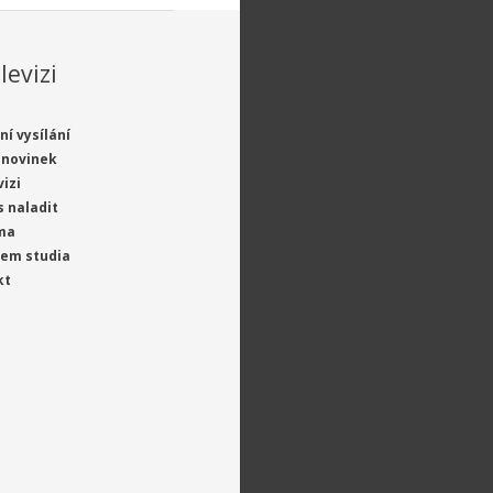
levizi
ní vysílání
 novinek
vizi
s naladit
ma
jem studia
kt