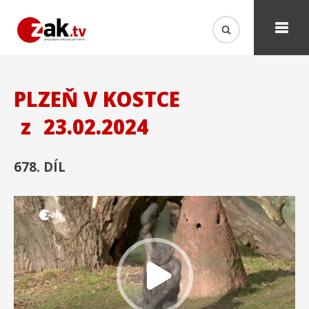
PLZEŇ V KOSTCE
z
23.02.2024
678. DÍL