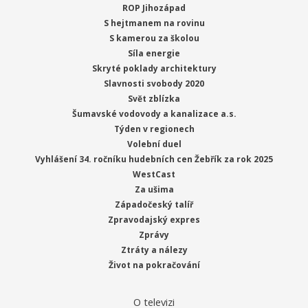
ROP Jihozápad
S hejtmanem na rovinu
S kamerou za školou
Síla energie
Skryté poklady architektury
Slavnosti svobody 2020
Svět zblízka
Šumavské vodovody a kanalizace a.s.
Týden v regionech
Volební duel
Vyhlášení 34. ročníku hudebních cen Žebřík za rok 2025
WestCast
Za ušima
Západočeský talíř
Zpravodajský expres
Zprávy
Ztráty a nálezy
Život na pokračování
O televizi