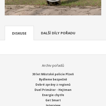
DALŠÍ DÍLY POŘADU
DISKUSE
Archiv pořadů
30 let Městské policie Plzeň
Bydleme bezpečně
Dobré zprávy z regionů
Duel Primátor - Hejtman
Energie chytře
Get Smart
Interview