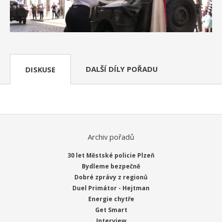
DALŠÍ DÍLY POŘADU
DISKUSE
Archiv pořadů
30 let Městské policie Plzeň
Bydleme bezpečně
Dobré zprávy z regionů
Duel Primátor - Hejtman
Energie chytře
Get Smart
Interview