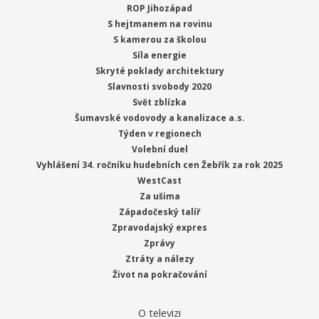
ROP Jihozápad
S hejtmanem na rovinu
S kamerou za školou
Síla energie
Skryté poklady architektury
Slavnosti svobody 2020
Svět zblízka
Šumavské vodovody a kanalizace a.s.
Týden v regionech
Volební duel
Vyhlášení 34. ročníku hudebních cen Žebřík za rok 2025
WestCast
Za ušima
Západočeský talíř
Zpravodajský expres
Zprávy
Ztráty a nálezy
Život na pokračování
O televizi