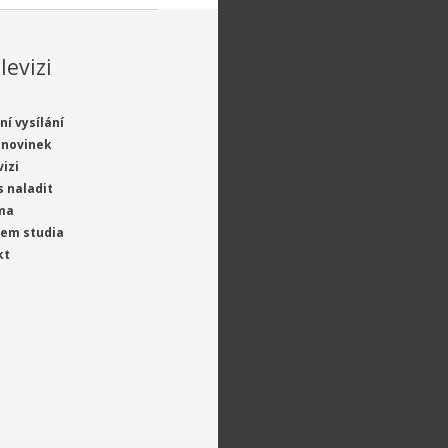
levizi
ní vysílání
 novinek
vizi
s naladit
ma
jem studia
kt