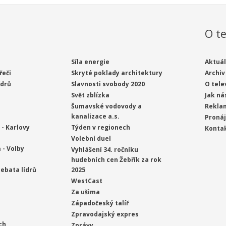
O te
Síla energie
Aktuál
řeči
Skryté poklady architektury
Archiv
ídrů
Slavnosti svobody 2020
O tele
Svět zblízka
Jak ná
Šumavské vodovody a
Rekla
kanalizace a.s.
Proná
- Karlovy
Týden v regionech
Konta
Volební duel
 - Volby
Vyhlášení 34. ročníku
hudebních cen Žebřík za rok
ebata lídrů
2025
WestCast
Za ušima
Západočeský talíř
Zpravodajský expres
ch
Zprávy