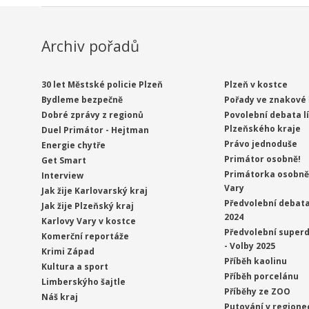
Archiv pořadů
30 let Městské policie Plzeň
Plzeň v kostce
Bydleme bezpečně
Pořady ve znakové 
Dobré zprávy z regionů
Povolební debata l
Plzeňského kraje
Duel Primátor - Hejtman
Právo jednoduše
Energie chytře
Primátor osobně!
Get Smart
Primátorka osobně 
Interview
Vary
Jak žije Karlovarský kraj
Předvolební debata
Jak žije Plzeňský kraj
2024
Karlovy Vary v kostce
Předvolební superd
Komerční reportáže
- Volby 2025
Krimi Západ
Příběh kaolinu
Kultura a sport
Příběh porcelánu
Limberskýho šajtle
Příběhy ze ZOO
Náš kraj
Putování v regione