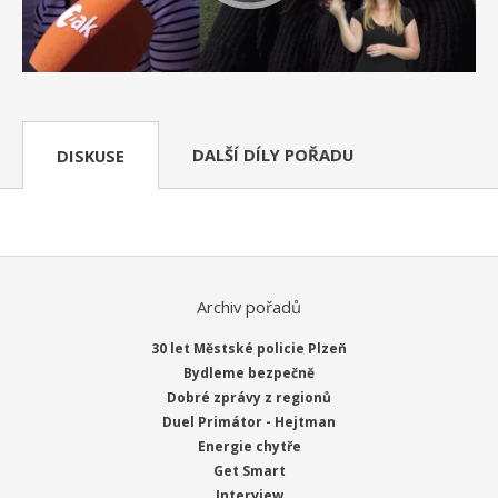
DALŠÍ DÍLY POŘADU
DISKUSE
Archiv pořadů
30 let Městské policie Plzeň
Bydleme bezpečně
Dobré zprávy z regionů
Duel Primátor - Hejtman
Energie chytře
Get Smart
Interview