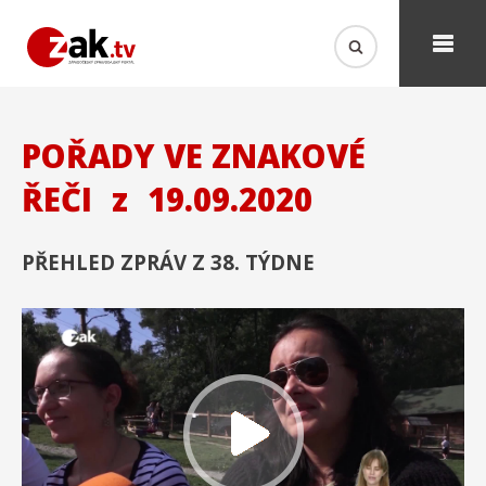
POŘADY VE ZNAKOVÉ
ŘEČI
z
19.09.2020
PŘEHLED ZPRÁV Z 38. TÝDNE