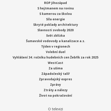
ROP Jihozápad
S hejtmanem na rovinu
S kamerou za školou
Síla energie
Skryté poklady architektury
Slavnosti svobody 2020
Svět zblízka
Šumavské vodovody a kanalizace a.s.
Týden v regionech
Volební duel
Vyhlášení 34. ročníku hudebních cen Žebřík za rok 2025
WestCast
Za ušima
Západočeský talíř
Zpravodajský expres
Zprávy
Ztráty a nálezy
Život na pokračování
O televizi