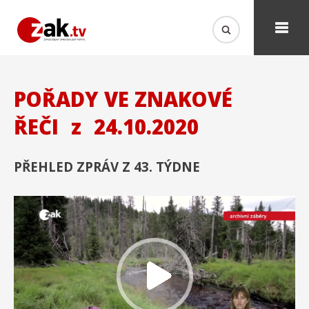
POŘADY VE ZNAKOVÉ
ŘEČI
z
24.10.2020
PŘEHLED ZPRÁV Z 43. TÝDNE