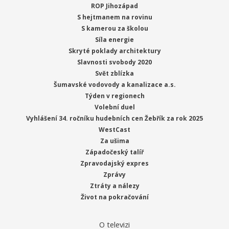
ROP Jihozápad
S hejtmanem na rovinu
S kamerou za školou
Síla energie
Skryté poklady architektury
Slavnosti svobody 2020
Svět zblízka
Šumavské vodovody a kanalizace a.s.
Týden v regionech
Volební duel
Vyhlášení 34. ročníku hudebních cen Žebřík za rok 2025
WestCast
Za ušima
Západočeský talíř
Zpravodajský expres
Zprávy
Ztráty a nálezy
Život na pokračování
O televizi