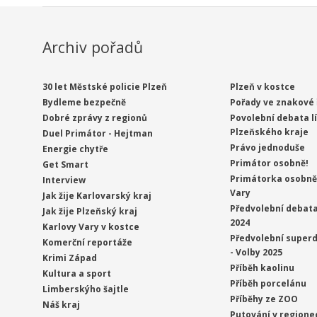
Archiv pořadů
30 let Městské policie Plzeň
Plzeň v kostce
Bydleme bezpečně
Pořady ve znakové 
Dobré zprávy z regionů
Povolební debata l
Plzeňského kraje
Duel Primátor - Hejtman
Právo jednoduše
Energie chytře
Primátor osobně!
Get Smart
Primátorka osobně 
Interview
Vary
Jak žije Karlovarský kraj
Předvolební debata
Jak žije Plzeňský kraj
2024
Karlovy Vary v kostce
Předvolební superd
Komerční reportáže
- Volby 2025
Krimi Západ
Příběh kaolinu
Kultura a sport
Příběh porcelánu
Limberskýho šajtle
Příběhy ze ZOO
Náš kraj
Putování v regione