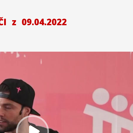
ČI
z
09.04.2022