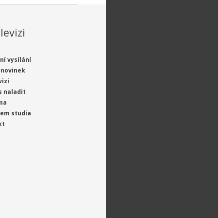
levizi
ní vysílání
 novinek
vizi
s naladit
ma
jem studia
kt