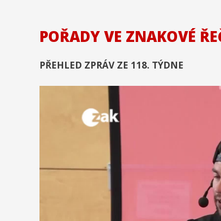
POŘADY VE ZNAKOVÉ ŘE
PŘEHLED ZPRÁV ZE 118. TÝDNE