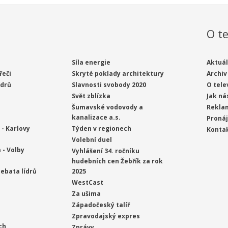
O te
Síla energie
Aktuál
řeči
Skryté poklady architektury
Archiv
ídrů
Slavnosti svobody 2020
O tele
Svět zblízka
Jak ná
Šumavské vodovody a
Rekla
kanalizace a.s.
Proná
- Karlovy
Týden v regionech
Konta
Volební duel
 - Volby
Vyhlášení 34. ročníku
hudebních cen Žebřík za rok
ebata lídrů
2025
WestCast
Za ušima
Západočeský talíř
Zpravodajský expres
ch
Zprávy