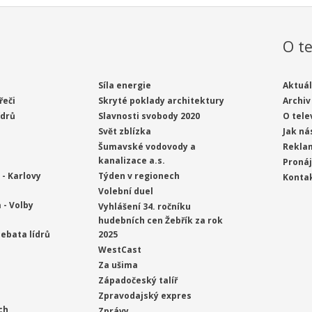
O te
Síla energie
Aktuál
řeči
Skryté poklady architektury
Archiv
ídrů
Slavnosti svobody 2020
O tele
Svět zblízka
Jak ná
Šumavské vodovody a
Rekla
kanalizace a.s.
Proná
- Karlovy
Týden v regionech
Konta
Volební duel
 - Volby
Vyhlášení 34. ročníku
hudebních cen Žebřík za rok
ebata lídrů
2025
WestCast
Za ušima
Západočeský talíř
Zpravodajský expres
ch
Zprávy