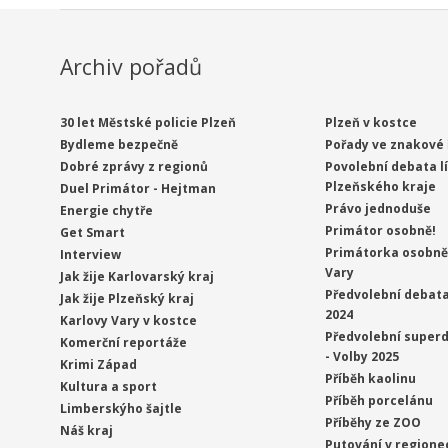
Archiv pořadů
30 let Městské policie Plzeň
Plzeň v kostce
Bydleme bezpečně
Pořady ve znakové 
Dobré zprávy z regionů
Povolební debata l
Plzeňského kraje
Duel Primátor - Hejtman
Právo jednoduše
Energie chytře
Primátor osobně!
Get Smart
Primátorka osobně 
Interview
Vary
Jak žije Karlovarský kraj
Předvolební debata
Jak žije Plzeňský kraj
2024
Karlovy Vary v kostce
Předvolební superd
Komerční reportáže
- Volby 2025
Krimi Západ
Příběh kaolinu
Kultura a sport
Příběh porcelánu
Limberskýho šajtle
Příběhy ze ZOO
Náš kraj
Putování v regione