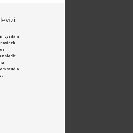
levizi
ní vysílání
 novinek
vizi
s naladit
ma
jem studia
kt