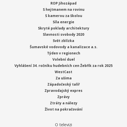
ROP Jihozápad
S hejtmanem na rovinu
S kamerou za školou
Síla energie
Skryté poklady architektury
Slavnosti svobody 2020
Svět zblízka
Šumavské vodovody a kanalizace a.s.
Týden v regionech
Volební duel
Vyhlášení 34. ročníku hudebních cen Žebřík za rok 2025
WestCast
Za ušima
Západočeský talíř
Zpravodajský expres
Zprávy
Ztráty a nálezy
Život na pokračování
O televizi