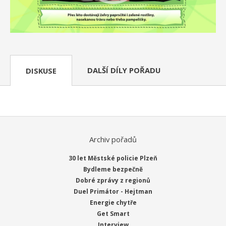
DALŠÍ DÍLY POŘADU
DISKUSE
Archiv pořadů
30 let Městské policie Plzeň
Bydleme bezpečně
Dobré zprávy z regionů
Duel Primátor - Hejtman
Energie chytře
Get Smart
Interview