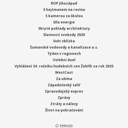
ROP Jihozápad
S hejtmanem na rovinu
S kamerou za školou
Síla energie
Skryté poklady architektury
Slavnosti svobody 2020
Svět zblízka
Šumavské vodovody a kanalizace a.s.
Týden v regionech
Volební duel
Vyhlášení 34. ročníku hudebních cen Žebřík za rok 2025
WestCast
Za ušima
Západočeský talíř
Zpravodajský expres
Zprávy
Ztráty a nálezy
Život na pokračování
O televizi