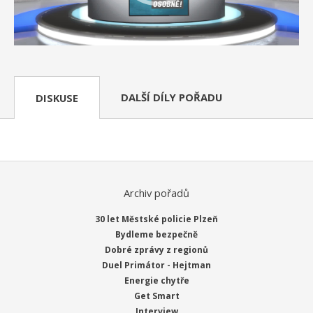
DALŠÍ DÍLY POŘADU
DISKUSE
Archiv pořadů
30 let Městské policie Plzeň
Bydleme bezpečně
Dobré zprávy z regionů
Duel Primátor - Hejtman
Energie chytře
Get Smart
Interview