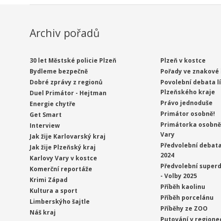
Archiv pořadů
30 let Městské policie Plzeň
Plzeň v kostce
Bydleme bezpečně
Pořady ve znakové 
Dobré zprávy z regionů
Povolební debata l
Plzeňského kraje
Duel Primátor - Hejtman
Právo jednoduše
Energie chytře
Primátor osobně!
Get Smart
Primátorka osobně 
Interview
Vary
Jak žije Karlovarský kraj
Předvolební debata
Jak žije Plzeňský kraj
2024
Karlovy Vary v kostce
Předvolební superd
Komerční reportáže
- Volby 2025
Krimi Západ
Příběh kaolinu
Kultura a sport
Příběh porcelánu
Limberskýho šajtle
Příběhy ze ZOO
Náš kraj
Putování v regione