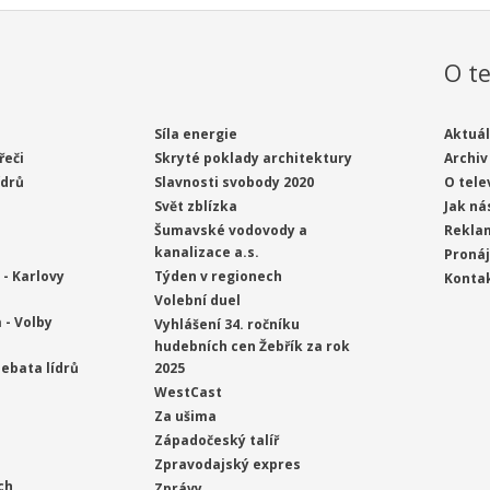
O te
Síla energie
Aktuál
řeči
Skryté poklady architektury
Archiv
ídrů
Slavnosti svobody 2020
O tele
Svět zblízka
Jak ná
Šumavské vodovody a
Rekla
kanalizace a.s.
Proná
- Karlovy
Týden v regionech
Konta
Volební duel
 - Volby
Vyhlášení 34. ročníku
hudebních cen Žebřík za rok
ebata lídrů
2025
WestCast
Za ušima
Západočeský talíř
Zpravodajský expres
ch
Zprávy