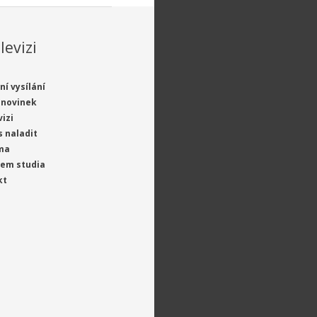
levizi
ní vysílání
 novinek
vizi
s naladit
ma
jem studia
kt