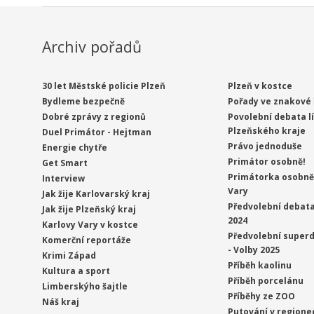
Archiv pořadů
30 let Městské policie Plzeň
Plzeň v kostce
Bydleme bezpečně
Pořady ve znakové 
Dobré zprávy z regionů
Povolební debata l
Plzeňského kraje
Duel Primátor - Hejtman
Právo jednoduše
Energie chytře
Primátor osobně!
Get Smart
Primátorka osobně 
Interview
Vary
Jak žije Karlovarský kraj
Předvolební debata
Jak žije Plzeňský kraj
2024
Karlovy Vary v kostce
Předvolební superd
Komerční reportáže
- Volby 2025
Krimi Západ
Příběh kaolinu
Kultura a sport
Příběh porcelánu
Limberskýho šajtle
Příběhy ze ZOO
Náš kraj
Putování v regione