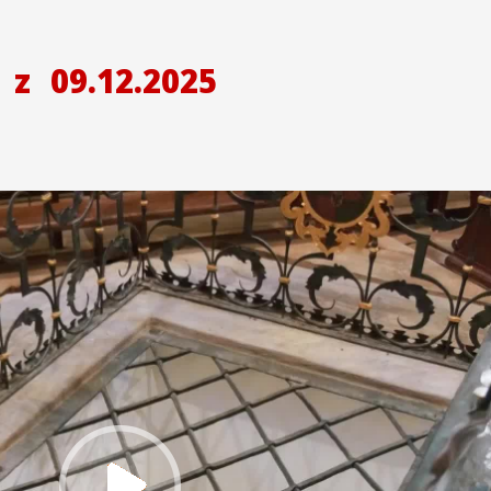
H
z
09.12.2025