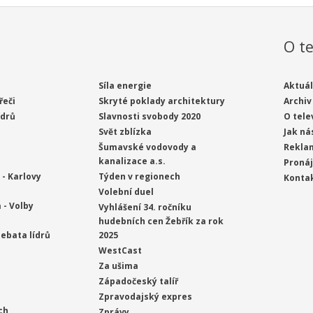
O te
Síla energie
Aktuál
řeči
Skryté poklady architektury
Archiv
ídrů
Slavnosti svobody 2020
O tele
Svět zblízka
Jak ná
Šumavské vodovody a
Rekla
kanalizace a.s.
Proná
- Karlovy
Týden v regionech
Konta
Volební duel
 - Volby
Vyhlášení 34. ročníku
hudebních cen Žebřík za rok
ebata lídrů
2025
WestCast
Za ušima
Západočeský talíř
Zpravodajský expres
ch
Zprávy