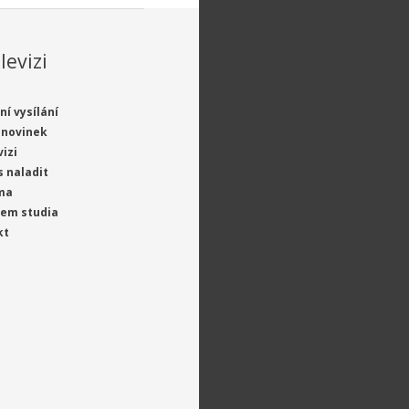
levizi
ní vysílání
 novinek
vizi
s naladit
ma
jem studia
kt