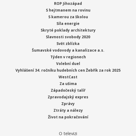
ROP Jihozápad
S hejtmanem na rovinu
S kamerou za školou
Síla energie
Skryté poklady architektury
Slavnosti svobody 2020
Svět zblízka
Šumavské vodovody a kanalizace a.s.
Týden v regionech
Volební duel
Vyhlášení 34. ročníku hudebních cen Žebřík za rok 2025
WestCast
Za ušima
Západočeský talíř
Zpravodajský expres
Zprávy
Ztráty a nálezy
Život na pokračování
O televizi