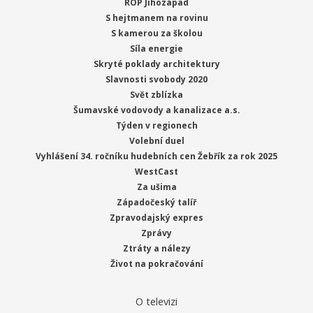
ROP Jihozápad
S hejtmanem na rovinu
S kamerou za školou
Síla energie
Skryté poklady architektury
Slavnosti svobody 2020
Svět zblízka
Šumavské vodovody a kanalizace a.s.
Týden v regionech
Volební duel
Vyhlášení 34. ročníku hudebních cen Žebřík za rok 2025
WestCast
Za ušima
Západočeský talíř
Zpravodajský expres
Zprávy
Ztráty a nálezy
Život na pokračování
O televizi