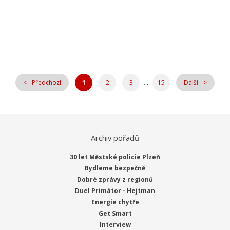
...
Předchozí
1
2
3
15
Další
Archiv pořadů
30 let Městské policie Plzeň
Bydleme bezpečně
Dobré zprávy z regionů
Duel Primátor - Hejtman
Energie chytře
Get Smart
Interview