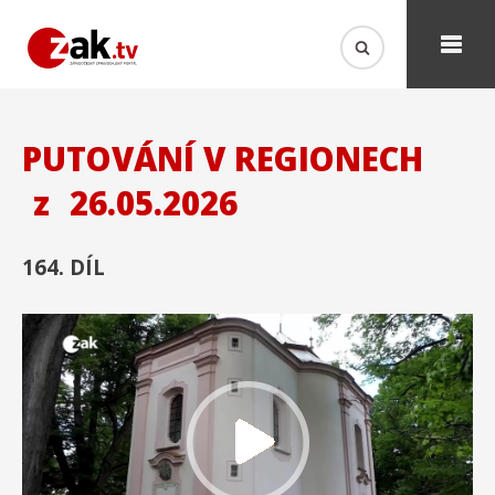
PUTOVÁNÍ V REGIONECH
z
26.05.2026
164. DÍL