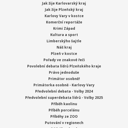
Jak žije Karlovarský kraj
Jak žije Plzeňský kraj
Karlovy Vary v kostce
Komerční reportáže
Krimi Západ
Kultura a sport
Limberskýho šajtle
Náš kraj
Plzeň v kostce
Pořady ve znakové řeči
Povolební debata lídrů Plzeňského kraje
Právo jednoduše
Primátor osobně!
Primátorka osobně - Karlovy Vary
Předvolební debata - Volby 2024
Předvolební superdebata lídrů - Volby 2025
Příběh kaolinu
Příběh porcelánu
Příběhy ze ZOO
Putování v regionech