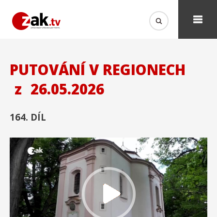
PUTOVÁNÍ V REGIONECH
z
26.05.2026
164. DÍL