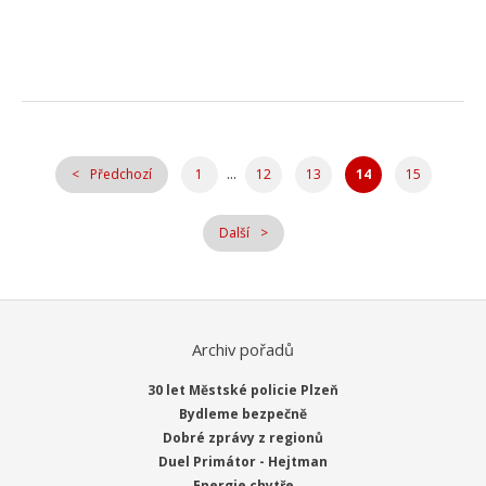
...
Předchozí
1
12
13
14
15
Další
Archiv pořadů
30 let Městské policie Plzeň
Bydleme bezpečně
Dobré zprávy z regionů
Duel Primátor - Hejtman
Energie chytře