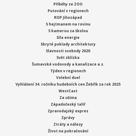
Příběhy ze ZOO
Putování v regionech
ROP Jihozápad
S hejtmanem na rovinu
S kamerou za školou
Síla energie
Skryté poklady architektury
Slavnosti svobody 2020
Svět zblízka
Šumavské vodovody a kanalizace a.s.
Týden v regionech
Volební duel
Vyhlášení 34. ročníku hudebních cen Žebřík za rok 2025
WestCast
Za ušima
Západočeský talíř
Zpravodajský expres
Zprávy
Ztráty a nálezy
Život na pokračování