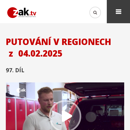
PUTOVÁNÍ V REGIONECH
z
04.02.2025
97. DÍL