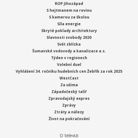
ROP Jihozápad
S hejtmanem na rovinu
S kamerou za školou
Síla energie
Skryté poklady architektury
Slavnosti svobody 2020
Svět zblízka
Šumavské vodovody a kanalizace a.s.
Týden v regionech
Volební duel
Vyhlášení 34. ročníku hudebních cen Žebřík za rok 2025
WestCast
Za ušima
Západočeský talíř
Zpravodajský expres
Zprávy
Ztráty a nálezy
Život na pokračování
O televizi