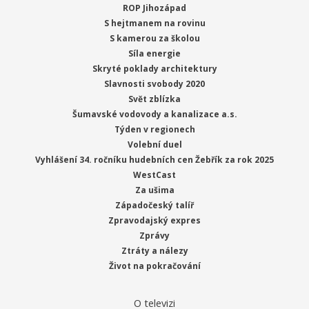
ROP Jihozápad
S hejtmanem na rovinu
S kamerou za školou
Síla energie
Skryté poklady architektury
Slavnosti svobody 2020
Svět zblízka
Šumavské vodovody a kanalizace a.s.
Týden v regionech
Volební duel
Vyhlášení 34. ročníku hudebních cen Žebřík za rok 2025
WestCast
Za ušima
Západočeský talíř
Zpravodajský expres
Zprávy
Ztráty a nálezy
Život na pokračování
O televizi