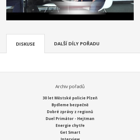
DALŠÍ DÍLY POŘADU
DISKUSE
Archiv pořadů
30 let Městské policie Plzeň
Bydleme bezpečně
Dobré zprávy z regionů
Duel Primátor - Hejtman
Energie chytře
Get Smart
Interview