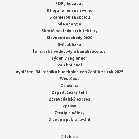
ROP Jihozápad
S hejtmanem na rovinu
S kamerou za školou
Síla energie
Skryté poklady architektury
Slavnosti svobody 2020
Svět zblízka
Šumavské vodovody a kanalizace a.s.
Týden v regionech
Volební duel
Vyhlášení 34. ročníku hudebních cen Žebřík za rok 2025
WestCast
Za ušima
Západočeský talíř
Zpravodajský expres
Zprávy
Ztráty a nálezy
Život na pokračování
O televizi