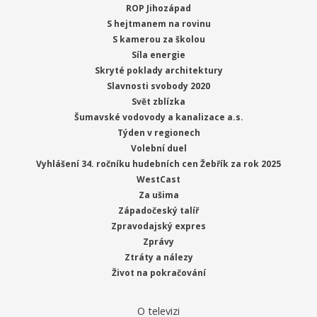
ROP Jihozápad
S hejtmanem na rovinu
S kamerou za školou
Síla energie
Skryté poklady architektury
Slavnosti svobody 2020
Svět zblízka
Šumavské vodovody a kanalizace a.s.
Týden v regionech
Volební duel
Vyhlášení 34. ročníku hudebních cen Žebřík za rok 2025
WestCast
Za ušima
Západočeský talíř
Zpravodajský expres
Zprávy
Ztráty a nálezy
Život na pokračování
O televizi