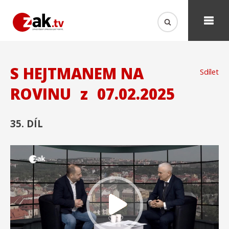
S HEJTMANEM NA
Sdílet
ROVINU
z
07.02.2025
35. DÍL