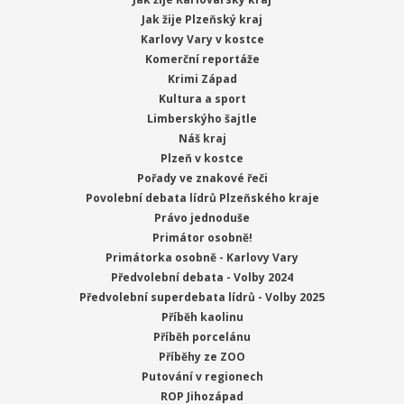
Jak žije Plzeňský kraj
Karlovy Vary v kostce
Komerční reportáže
Krimi Západ
Kultura a sport
Limberskýho šajtle
Náš kraj
Plzeň v kostce
Pořady ve znakové řeči
Povolební debata lídrů Plzeňského kraje
Právo jednoduše
Primátor osobně!
Primátorka osobně - Karlovy Vary
Předvolební debata - Volby 2024
Předvolební superdebata lídrů - Volby 2025
Příběh kaolinu
Příběh porcelánu
Příběhy ze ZOO
Putování v regionech
ROP Jihozápad