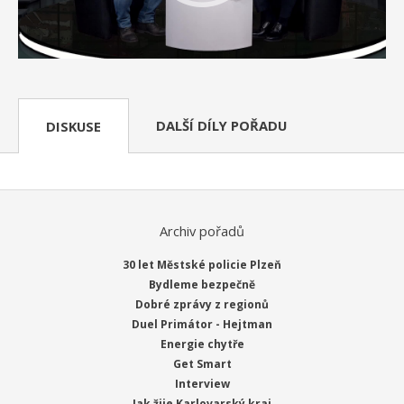
DALŠÍ DÍLY POŘADU
DISKUSE
Archiv pořadů
30 let Městské policie Plzeň
Bydleme bezpečně
Dobré zprávy z regionů
Duel Primátor - Hejtman
Energie chytře
Get Smart
Interview
Jak žije Karlovarský kraj