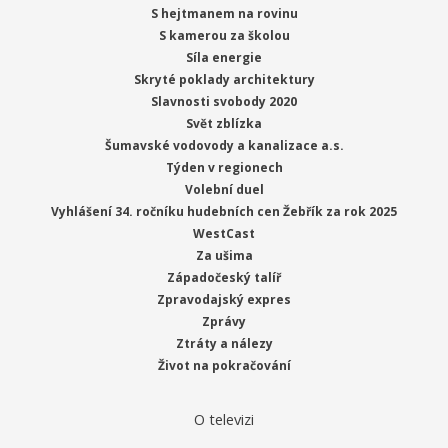
S hejtmanem na rovinu
S kamerou za školou
Síla energie
Skryté poklady architektury
Slavnosti svobody 2020
Svět zblízka
Šumavské vodovody a kanalizace a.s.
Týden v regionech
Volební duel
Vyhlášení 34. ročníku hudebních cen Žebřík za rok 2025
WestCast
Za ušima
Západočeský talíř
Zpravodajský expres
Zprávy
Ztráty a nálezy
Život na pokračování
O televizi