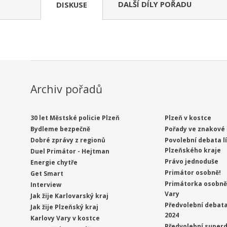
DALŠÍ DÍLY POŘADU
DISKUSE
Archiv pořadů
30 let Městské policie Plzeň
Plzeň v kostce
Bydleme bezpečně
Pořady ve znakové 
Dobré zprávy z regionů
Povolební debata l
Plzeňského kraje
Duel Primátor - Hejtman
Právo jednoduše
Energie chytře
Primátor osobně!
Get Smart
Primátorka osobně 
Interview
Vary
Jak žije Karlovarský kraj
Předvolební debata
Jak žije Plzeňský kraj
2024
Karlovy Vary v kostce
Předvolební superd