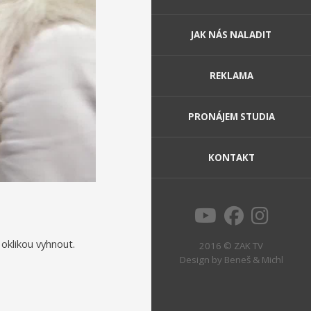
JAK NÁS NALADIT
REKLAMA
PRONÁJEM STUDIA
KONTAKT
oklikou vyhnout.
2016 © ZAK TV
Design by
Beneš & Michl