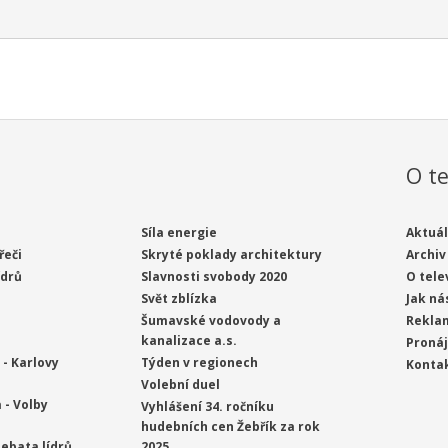
O te
Síla energie
Aktuál
řeči
Skryté poklady architektury
Archiv
ídrů
Slavnosti svobody 2020
O tele
Svět zblízka
Jak ná
Šumavské vodovody a
Rekla
kanalizace a.s.
Proná
- Karlovy
Týden v regionech
Konta
Volební duel
 - Volby
Vyhlášení 34. ročníku
hudebních cen Žebřík za rok
ebata lídrů
2025