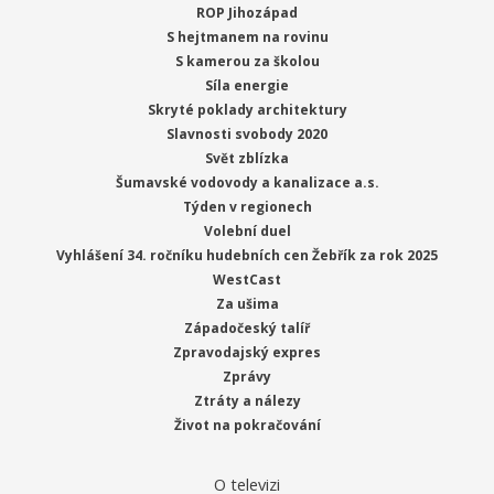
ROP Jihozápad
S hejtmanem na rovinu
S kamerou za školou
Síla energie
Skryté poklady architektury
Slavnosti svobody 2020
Svět zblízka
Šumavské vodovody a kanalizace a.s.
Týden v regionech
Volební duel
Vyhlášení 34. ročníku hudebních cen Žebřík za rok 2025
WestCast
Za ušima
Západočeský talíř
Zpravodajský expres
Zprávy
Ztráty a nálezy
Život na pokračování
O televizi