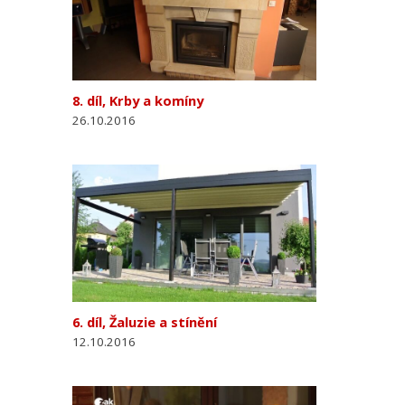
8. díl, Krby a komíny
26.10.2016
6. díl, Žaluzie a stínění
12.10.2016