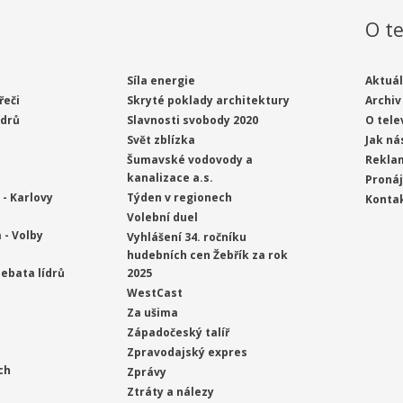
O te
Síla energie
Aktuál
řeči
Skryté poklady architektury
Archiv
ídrů
Slavnosti svobody 2020
O tele
Svět zblízka
Jak ná
Šumavské vodovody a
Rekla
kanalizace a.s.
Proná
- Karlovy
Týden v regionech
Konta
Volební duel
 - Volby
Vyhlášení 34. ročníku
hudebních cen Žebřík za rok
ebata lídrů
2025
WestCast
Za ušima
Západočeský talíř
Zpravodajský expres
ch
Zprávy
Ztráty a nálezy