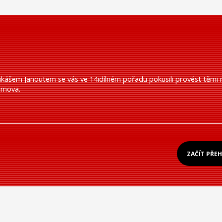
ášem Janoutem se vás ve 14idílném pořadu pokusili provést těmi n
omova.
ZAČÍT PŘE