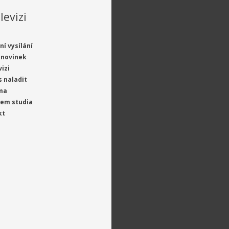
levizi
ní vysílání
 novinek
vizi
s naladit
ma
jem studia
kt