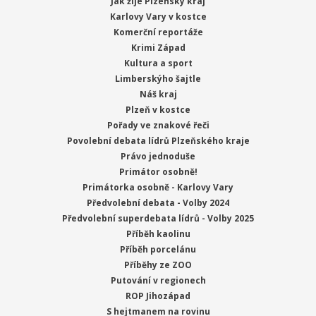
Jak žije Plzeňský kraj
Karlovy Vary v kostce
Komerční reportáže
Krimi Západ
Kultura a sport
Limberskýho šajtle
Náš kraj
Plzeň v kostce
Pořady ve znakové řeči
Povolební debata lídrů Plzeňského kraje
Právo jednoduše
Primátor osobně!
Primátorka osobně - Karlovy Vary
Předvolební debata - Volby 2024
Předvolební superdebata lídrů - Volby 2025
Příběh kaolinu
Příběh porcelánu
Příběhy ze ZOO
Putování v regionech
ROP Jihozápad
S hejtmanem na rovinu