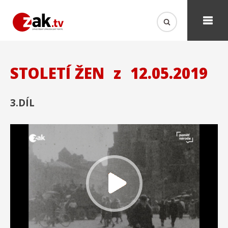
STOLETÍ ŽEN
z
12.05.2019
3.DÍL