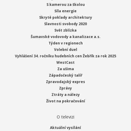
S kamerou za školou
Síla energie
Skryté poklady architektury
Slavnosti svobody 2020
Svět zblízka
Šumavské vodovody a kanalizace a.s.
Týden v regionech
Volební duel
Vyhlášení 34. ročníku hudebních cen Žebřík za rok 2025
WestCast
Za ušima
Západočeský talíř
Zpravodajský expres
Zprávy
Ztráty a nálezy
Život na pokračování
O televizi
Aktuální vysílání