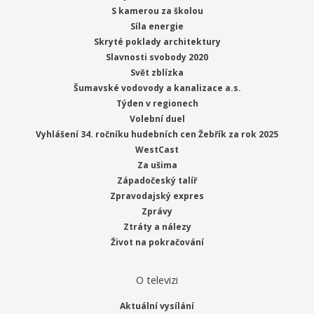
S kamerou za školou
Síla energie
Skryté poklady architektury
Slavnosti svobody 2020
Svět zblízka
Šumavské vodovody a kanalizace a.s.
Týden v regionech
Volební duel
Vyhlášení 34. ročníku hudebních cen Žebřík za rok 2025
WestCast
Za ušima
Západočeský talíř
Zpravodajský expres
Zprávy
Ztráty a nálezy
Život na pokračování
O televizi
Aktuální vysílání