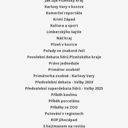
Jak žije Plzeňský kraj
Karlovy Vary v kostce
Komerční reportáže
Krimi Západ
Kultura a sport
Limberskýho šajtle
Náš kraj
Plzeň v kostce
Pořady ve znakové řeči
Povolební debata lídrů Plzeňského kraje
Právo jednoduše
Primátor osobně!
Primátorka osobně - Karlovy Vary
Předvolební debata - Volby 2024
Předvolební superdebata lídrů - Volby 2025
Příběh kaolinu
Příběh porcelánu
Příběhy ze ZOO
Putování v regionech
ROP Jihozápad
S hejtmanem na rovinu