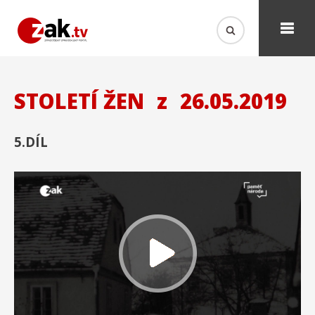
STOLETÍ ŽEN
z
26.05.2019
5.DÍL