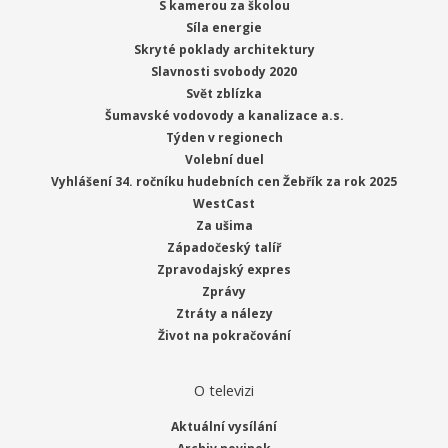
S kamerou za školou
Síla energie
Skryté poklady architektury
Slavnosti svobody 2020
Svět zblízka
Šumavské vodovody a kanalizace a.s.
Týden v regionech
Volební duel
Vyhlášení 34. ročníku hudebních cen Žebřík za rok 2025
WestCast
Za ušima
Západočeský talíř
Zpravodajský expres
Zprávy
Ztráty a nálezy
Život na pokračování
O televizi
Aktuální vysílání