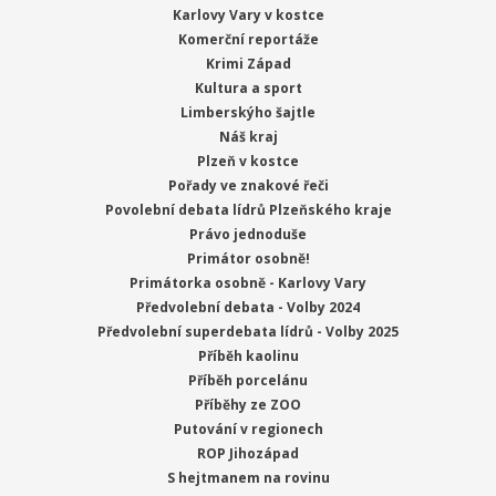
Karlovy Vary v kostce
Komerční reportáže
Krimi Západ
Kultura a sport
Limberskýho šajtle
Náš kraj
Plzeň v kostce
Pořady ve znakové řeči
Povolební debata lídrů Plzeňského kraje
Právo jednoduše
Primátor osobně!
Primátorka osobně - Karlovy Vary
Předvolební debata - Volby 2024
Předvolební superdebata lídrů - Volby 2025
Příběh kaolinu
Příběh porcelánu
Příběhy ze ZOO
Putování v regionech
ROP Jihozápad
S hejtmanem na rovinu