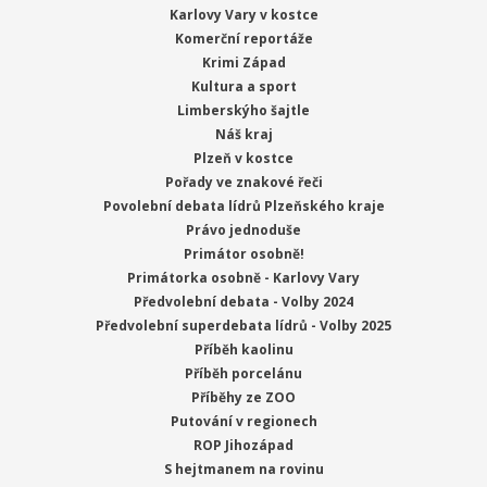
Karlovy Vary v kostce
Komerční reportáže
Krimi Západ
Kultura a sport
Limberskýho šajtle
Náš kraj
Plzeň v kostce
Pořady ve znakové řeči
Povolební debata lídrů Plzeňského kraje
Právo jednoduše
Primátor osobně!
Primátorka osobně - Karlovy Vary
Předvolební debata - Volby 2024
Předvolební superdebata lídrů - Volby 2025
Příběh kaolinu
Příběh porcelánu
Příběhy ze ZOO
Putování v regionech
ROP Jihozápad
S hejtmanem na rovinu