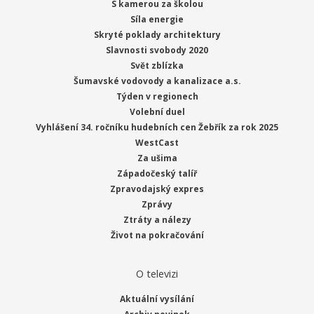
S kamerou za školou
Síla energie
Skryté poklady architektury
Slavnosti svobody 2020
Svět zblízka
Šumavské vodovody a kanalizace a.s.
Týden v regionech
Volební duel
Vyhlášení 34. ročníku hudebních cen Žebřík za rok 2025
WestCast
Za ušima
Západočeský talíř
Zpravodajský expres
Zprávy
Ztráty a nálezy
Život na pokračování
O televizi
Aktuální vysílání