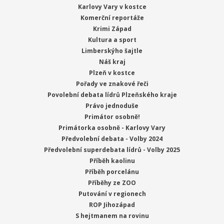
Karlovy Vary v kostce
Komerční reportáže
Krimi Západ
Kultura a sport
Limberskýho šajtle
Náš kraj
Plzeň v kostce
Pořady ve znakové řeči
Povolební debata lídrů Plzeňského kraje
Právo jednoduše
Primátor osobně!
Primátorka osobně - Karlovy Vary
Předvolební debata - Volby 2024
Předvolební superdebata lídrů - Volby 2025
Příběh kaolinu
Příběh porcelánu
Příběhy ze ZOO
Putování v regionech
ROP Jihozápad
S hejtmanem na rovinu