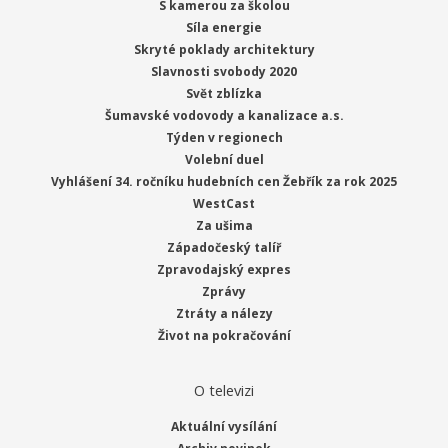
S kamerou za školou
Síla energie
Skryté poklady architektury
Slavnosti svobody 2020
Svět zblízka
Šumavské vodovody a kanalizace a.s.
Týden v regionech
Volební duel
Vyhlášení 34. ročníku hudebních cen Žebřík za rok 2025
WestCast
Za ušima
Západočeský talíř
Zpravodajský expres
Zprávy
Ztráty a nálezy
Život na pokračování
O televizi
Aktuální vysílání