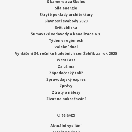
S kamerou za školou
Síla energie
Skryté poklady architektury
Slavnosti svobody 2020
Svět zblízka
Šumavské vodovody a kanalizace a.s.
Týden v regionech
Volební duel
Vyhlášení 34. ročníku hudebních cen Žebřík za rok 2025
WestCast
Za ušima
Západočeský talíř
Zpravodajský expres
Zprávy
Ztráty a nálezy
Život na pokračování
O televizi
Aktuální vysílání