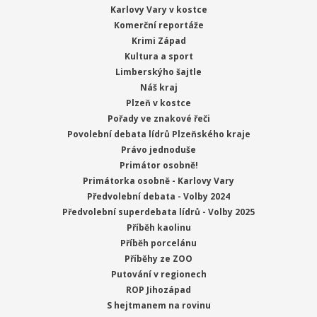
Karlovy Vary v kostce
Komerční reportáže
Krimi Západ
Kultura a sport
Limberskýho šajtle
Náš kraj
Plzeň v kostce
Pořady ve znakové řeči
Povolební debata lídrů Plzeňského kraje
Právo jednoduše
Primátor osobně!
Primátorka osobně - Karlovy Vary
Předvolební debata - Volby 2024
Předvolební superdebata lídrů - Volby 2025
Příběh kaolinu
Příběh porcelánu
Příběhy ze ZOO
Putování v regionech
ROP Jihozápad
S hejtmanem na rovinu