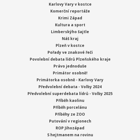
Karlovy Vary v kostce
Komerční reportáže
Krimi Západ
Kultura a sport
Limberskýho šajtle
Náš kraj
Plzeň v kostce
Pořady ve znakové řeči
Povolební debata lídrů Plzeňského kraje
Právo jednoduše
Primátor osobně!
Primátorka osobně - Karlovy Vary
Předvolební debata - Volby 2024
Předvolební superdebata lídrů - Volby 2025
Příběh kaolinu
Příběh porcelánu
Příběhy ze ZOO
Putování v regionech
ROP Jihozápad
S hejtmanem na rovinu