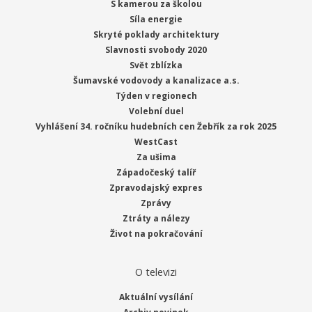
S kamerou za školou
Síla energie
Skryté poklady architektury
Slavnosti svobody 2020
Svět zblízka
Šumavské vodovody a kanalizace a.s.
Týden v regionech
Volební duel
Vyhlášení 34. ročníku hudebních cen Žebřík za rok 2025
WestCast
Za ušima
Západočeský talíř
Zpravodajský expres
Zprávy
Ztráty a nálezy
Život na pokračování
O televizi
Aktuální vysílání