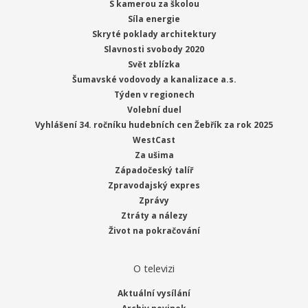
S kamerou za školou
Síla energie
Skryté poklady architektury
Slavnosti svobody 2020
Svět zblízka
Šumavské vodovody a kanalizace a.s.
Týden v regionech
Volební duel
Vyhlášení 34. ročníku hudebních cen Žebřík za rok 2025
WestCast
Za ušima
Západočeský talíř
Zpravodajský expres
Zprávy
Ztráty a nálezy
Život na pokračování
O televizi
Aktuální vysílání