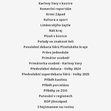
Karlovy Vary v kostce
Komerční reportáže
Krimi Západ
Kultura a sport
Limberskýho šajtle
Náš kraj
Plzeň v kostce
Pořady ve znakové řeči
Povolební debata lídrů Plzeňského kraje
Právo jednoduše
Primátor osobně!
Primátorka osobně - Karlovy Vary
Předvolební debata - Volby 2024
Předvolební superdebata lídrů - Volby 2025
Příběh kaolinu
Příběh porcelánu
Příběhy ze ZOO
Putování v regionech
ROP Jihozápad
S hejtmanem na rovinu