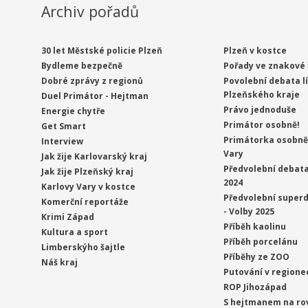
Archiv pořadů
30 let Městské policie Plzeň
Plzeň v kostce
Bydleme bezpečně
Pořady ve znakové 
Dobré zprávy z regionů
Povolební debata l
Plzeňského kraje
Duel Primátor - Hejtman
Právo jednoduše
Energie chytře
Primátor osobně!
Get Smart
Primátorka osobně 
Interview
Vary
Jak žije Karlovarský kraj
Předvolební debata
Jak žije Plzeňský kraj
2024
Karlovy Vary v kostce
Předvolební superd
Komerční reportáže
- Volby 2025
Krimi Západ
Příběh kaolinu
Kultura a sport
Příběh porcelánu
Limberskýho šajtle
Příběhy ze ZOO
Náš kraj
Putování v regione
ROP Jihozápad
S hejtmanem na ro