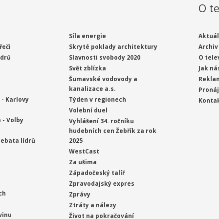
O te
Síla energie
Aktuál
řeči
Skryté poklady architektury
Archiv
ídrů
Slavnosti svobody 2020
O tele
Svět zblízka
Jak ná
Šumavské vodovody a
Rekla
kanalizace a.s.
Proná
- Karlovy
Týden v regionech
Konta
Volební duel
 - Volby
Vyhlášení 34. ročníku
hudebních cen Žebřík za rok
ebata lídrů
2025
WestCast
Za ušima
Západočeský talíř
Zpravodajský expres
ch
Zprávy
Ztráty a nálezy
vinu
Život na pokračování