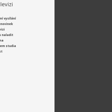
levizi
ní vysílání
 novinek
vizi
s naladit
ma
jem studia
kt