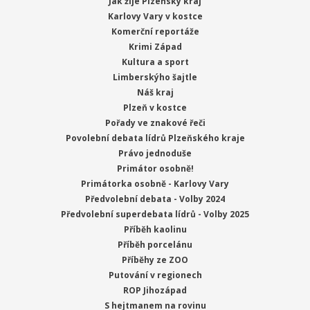
Jak žije Plzeňský kraj
Karlovy Vary v kostce
Komerční reportáže
Krimi Západ
Kultura a sport
Limberskýho šajtle
Náš kraj
Plzeň v kostce
Pořady ve znakové řeči
Povolební debata lídrů Plzeňského kraje
Právo jednoduše
Primátor osobně!
Primátorka osobně - Karlovy Vary
Předvolební debata - Volby 2024
Předvolební superdebata lídrů - Volby 2025
Příběh kaolinu
Příběh porcelánu
Příběhy ze ZOO
Putování v regionech
ROP Jihozápad
S hejtmanem na rovinu