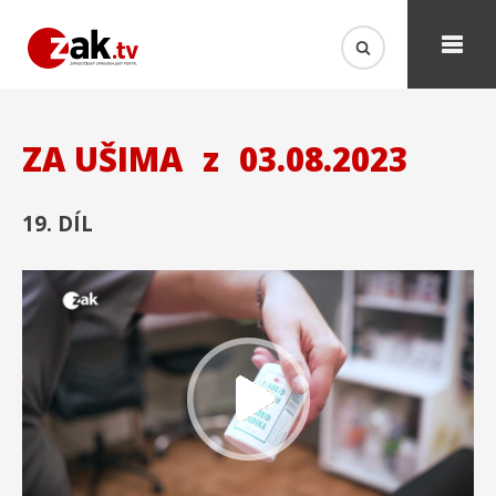
ZA UŠIMA
z
03.08.2023
19. DÍL