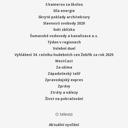
S kamerou za školou
Síla energie
Skryté poklady architektury
Slavnosti svobody 2020
Svět zblízka
Šumavské vodovody a kanalizace a.s.
Týden v regionech
Volební duel
Vyhlášení 34. ročníku hudebních cen Žebřík za rok 2025
WestCast
Za ušima
Západočeský talíř
Zpravodajský expres
Zprávy
Ztráty a nálezy
Život na pokračování
O televizi
Aktuální vysílání