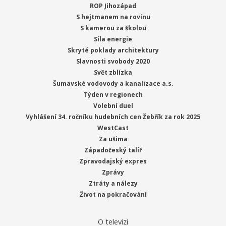
ROP Jihozápad
S hejtmanem na rovinu
S kamerou za školou
Síla energie
Skryté poklady architektury
Slavnosti svobody 2020
Svět zblízka
Šumavské vodovody a kanalizace a.s.
Týden v regionech
Volební duel
Vyhlášení 34. ročníku hudebních cen Žebřík za rok 2025
WestCast
Za ušima
Západočeský talíř
Zpravodajský expres
Zprávy
Ztráty a nálezy
Život na pokračování
O televizi