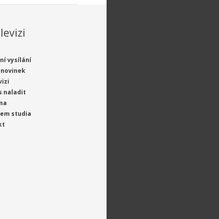
levizi
ní vysílání
 novinek
vizi
s naladit
ma
jem studia
kt