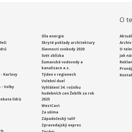
O te
Síla energie
Aktuál
řeči
Skryté poklady architektury
Archiv
ídrů
Slavnosti svobody 2020
O tele
Svět zblízka
Jak ná
Šumavské vodovody a
Rekla
kanalizace a.s.
Proná
- Karlovy
Týden v regionech
Konta
Volební duel
 - Volby
Vyhlášení 34. ročníku
hudebních cen Žebřík za rok
ebata lídrů
2025
WestCast
Za ušima
Západočeský talíř
Zpravodajský expres
ch
Zprávy