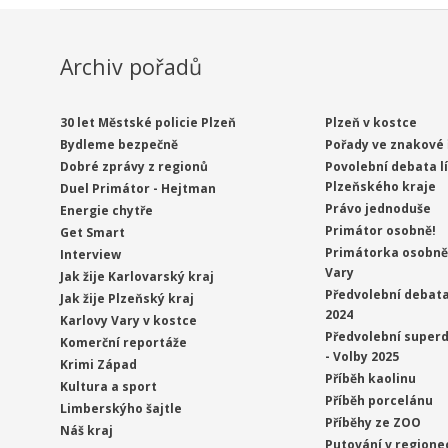
Archiv pořadů
30 let Městské policie Plzeň
Plzeň v kostce
Bydleme bezpečně
Pořady ve znakové 
Dobré zprávy z regionů
Povolební debata l
Plzeňského kraje
Duel Primátor - Hejtman
Právo jednoduše
Energie chytře
Primátor osobně!
Get Smart
Primátorka osobně 
Interview
Vary
Jak žije Karlovarský kraj
Předvolební debata
Jak žije Plzeňský kraj
2024
Karlovy Vary v kostce
Předvolební superd
Komerční reportáže
- Volby 2025
Krimi Západ
Příběh kaolinu
Kultura a sport
Příběh porcelánu
Limberskýho šajtle
Příběhy ze ZOO
Náš kraj
Putování v regione