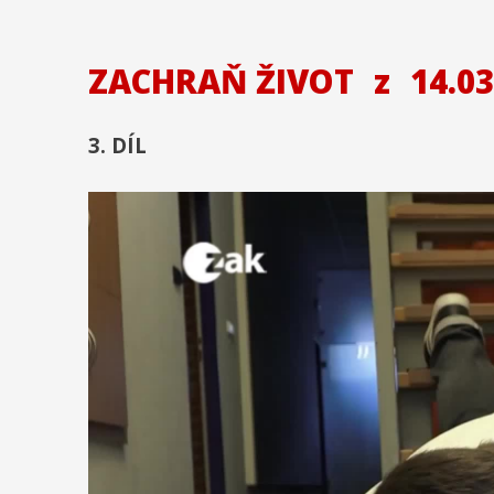
ZACHRAŇ ŽIVOT
z
14.03
3. DÍL