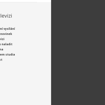
levizi
ní vysílání
 novinek
vizi
s naladit
ma
jem studia
kt