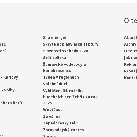
O te
Síla energie
Aktuál
řeči
Skryté poklady architektury
Archiv
ídrů
Slavnosti svobody 2020
O tele
Svět zblízka
Jak ná
Šumavské vodovody a
Rekla
kanalizace a.s.
Proná
- Karlovy
Týden v regionech
Konta
Volební duel
 - Volby
Vyhlášení 34. ročníku
hudebních cen Žebřík za rok
ebata lídrů
2025
WestCast
Za ušima
Západočeský talíř
Zpravodajský expres
ch
Zprávy