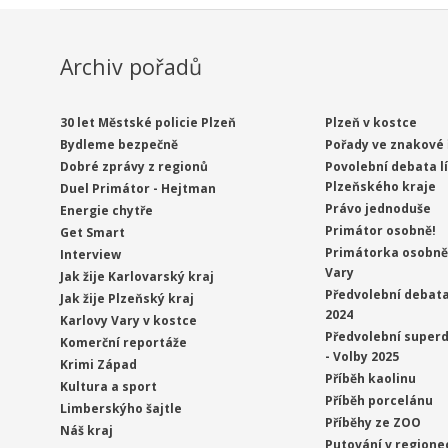
Archiv pořadů
30 let Městské policie Plzeň
Plzeň v kostce
Bydleme bezpečně
Pořady ve znakové 
Dobré zprávy z regionů
Povolební debata l
Plzeňského kraje
Duel Primátor - Hejtman
Právo jednoduše
Energie chytře
Primátor osobně!
Get Smart
Primátorka osobně 
Interview
Vary
Jak žije Karlovarský kraj
Předvolební debata
Jak žije Plzeňský kraj
2024
Karlovy Vary v kostce
Předvolební superd
Komerční reportáže
- Volby 2025
Krimi Západ
Příběh kaolinu
Kultura a sport
Příběh porcelánu
Limberskýho šajtle
Příběhy ze ZOO
Náš kraj
Putování v regione