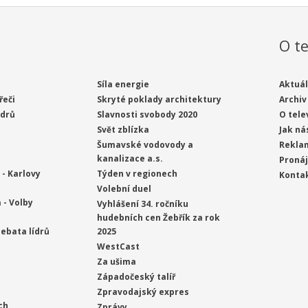
O te
Síla energie
Aktuál
řeči
Skryté poklady architektury
Archiv
ídrů
Slavnosti svobody 2020
O tele
Svět zblízka
Jak ná
Šumavské vodovody a
Rekla
kanalizace a.s.
Proná
- Karlovy
Týden v regionech
Konta
Volební duel
 - Volby
Vyhlášení 34. ročníku
hudebních cen Žebřík za rok
ebata lídrů
2025
WestCast
Za ušima
Západočeský talíř
Zpravodajský expres
ch
Zprávy