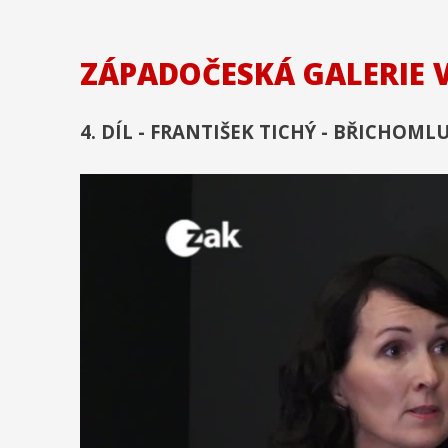
ZÁPADOČESKÁ GALERIE 
4. DÍL - FRANTIŠEK TICHÝ - BŘICHOML