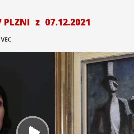
V PLZNI
z
07.12.2021
UVEC