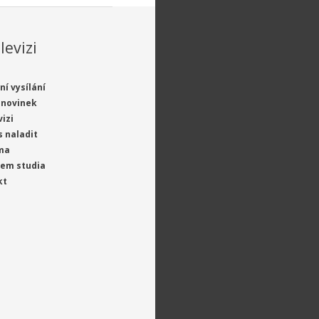
levizi
ní vysílání
 novinek
vizi
s naladit
ma
jem studia
kt