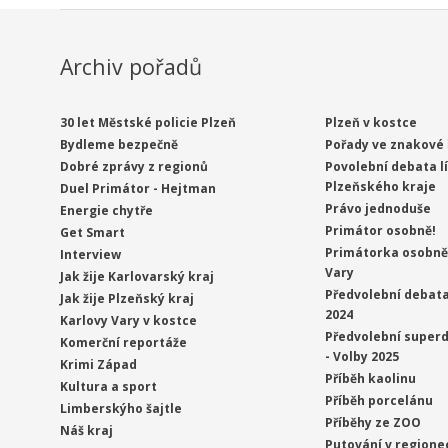
Archiv pořadů
30 let Městské policie Plzeň
Plzeň v kostce
Bydleme bezpečně
Pořady ve znakové 
Dobré zprávy z regionů
Povolební debata l
Plzeňského kraje
Duel Primátor - Hejtman
Právo jednoduše
Energie chytře
Primátor osobně!
Get Smart
Primátorka osobně 
Interview
Vary
Jak žije Karlovarský kraj
Předvolební debata
Jak žije Plzeňský kraj
2024
Karlovy Vary v kostce
Předvolební superd
Komerční reportáže
- Volby 2025
Krimi Západ
Příběh kaolinu
Kultura a sport
Příběh porcelánu
Limberskýho šajtle
Příběhy ze ZOO
Náš kraj
Putování v regione