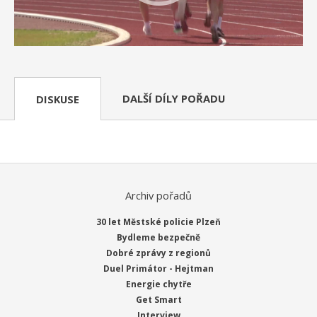
DALŠÍ DÍLY POŘADU
DISKUSE
Archiv pořadů
30 let Městské policie Plzeň
Bydleme bezpečně
Dobré zprávy z regionů
Duel Primátor - Hejtman
Energie chytře
Get Smart
Interview