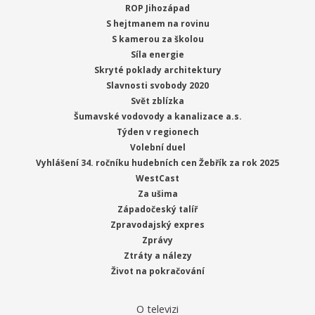
ROP Jihozápad
S hejtmanem na rovinu
S kamerou za školou
Síla energie
Skryté poklady architektury
Slavnosti svobody 2020
Svět zblízka
Šumavské vodovody a kanalizace a.s.
Týden v regionech
Volební duel
Vyhlášení 34. ročníku hudebních cen Žebřík za rok 2025
WestCast
Za ušima
Západočeský talíř
Zpravodajský expres
Zprávy
Ztráty a nálezy
Život na pokračování
O televizi