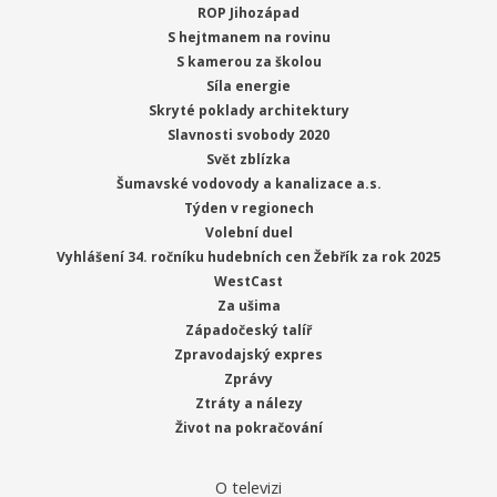
ROP Jihozápad
S hejtmanem na rovinu
S kamerou za školou
Síla energie
Skryté poklady architektury
Slavnosti svobody 2020
Svět zblízka
Šumavské vodovody a kanalizace a.s.
Týden v regionech
Volební duel
Vyhlášení 34. ročníku hudebních cen Žebřík za rok 2025
WestCast
Za ušima
Západočeský talíř
Zpravodajský expres
Zprávy
Ztráty a nálezy
Život na pokračování
O televizi